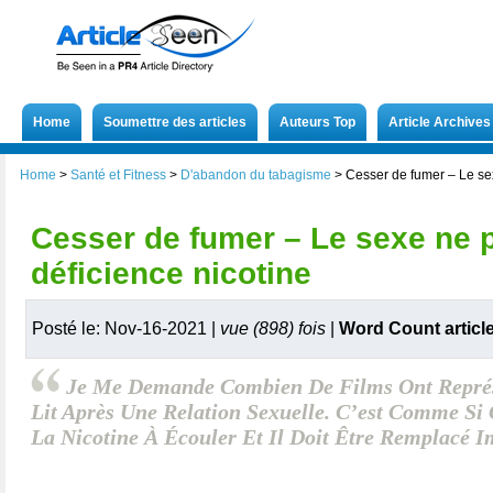
Home
Soumettre des articles
Auteurs Top
Article Archives
Home
>
Santé et Fitness
>
D'abandon du tabagisme
>
Cesser de fumer – Le se
Cesser de fumer – Le sexe ne 
déficience nicotine
Posté le: Nov-16-2021 |
vue (898) fois
|
Word Count articl
Je Me Demande Combien De Films Ont Repré
Lit Après Une Relation Sexuelle. C’est Comme Si
La Nicotine À Écouler Et Il Doit Être Remplacé 