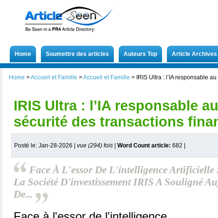
Home
Soumettre des articles
Auteurs Top
Article Archives
Home
>
Accueil et Famille
>
Accueil et Famille
>
IRIS Ultra : l’IA responsable au
IRIS Ultra : l’IA responsable au
sécurité des transactions fina
Posté le: Jan-28-2026 |
vue (294) fois
|
Word Count article:
682
|
Face À L'essor De L'intelligence Artificiell
La Société D'investissement IRIS A Souligné A
De...
Face à l'essor de l'intelligence