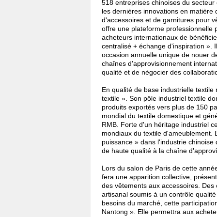
518 entreprises chinoises du secteur
les dernières innovations en matière 
d'accessoires et de garnitures pour v
offre une plateforme professionnelle
acheteurs internationaux de bénéficie
centralisé + échange d'inspiration ». I
occasion annuelle unique de nouer d
chaînes d'approvisionnement interna
qualité et de négocier des collaboratio
En qualité de base industrielle textil
textile ». Son pôle industriel textil
produits exportés vers plus de 150 p
mondial du textile domestique et géné
RMB. Forte d'un héritage industriel c
mondiaux du textile d'ameublement. 
puissance » dans l'industrie chinoise
de haute qualité à la chaîne d'approv
Lors du salon de Paris de cette année
fera une apparition collective, prése
des vêtements aux accessoires. Des co
artisanal soumis à un contrôle qualit
besoins du marché, cette participati
Nantong ». Elle permettra aux achete