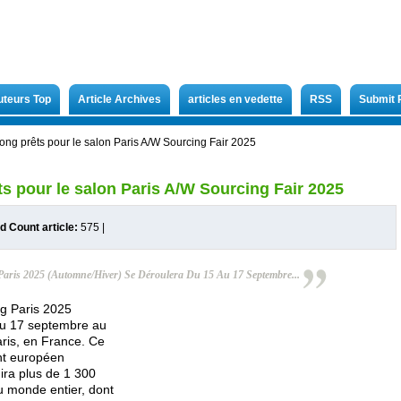
uteurs Top
Article Archives
articles en vedette
RSS
Submit 
tong prêts pour le salon Paris A/W Sourcing Fair 2025
ts pour le salon Paris A/W Sourcing Fair 2025
d Count article:
575
|
Paris 2025 (automne/hiver) Se Déroulera Du 15 Au 17 Septembre...
ng Paris 2025
au 17 septembre au
aris, en France. Ce
nt européen
nira plus de 1 300
u monde entier, dont