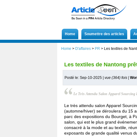
Home
Soumettre des articles
A
Home
>
D'affaires
>
PR
>
Les textiles de Nan
Les textiles de Nantong prê
Posté le: Sep-10-2025 |
vue (364) fois
|
Wor
Le Très Attendu Salon Apparel Sourcing 
Le très attendu salon Apparel Sourci
(automne/hiver) se déroulera du 15 
parc des expositions du Bourget, à P
salon, qui est le plus grand événeme
consacré à la mode et au textile, réu
exposants de grande qualité venus d