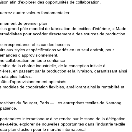
maison afin d'explorer des opportunités de collaboration.
cquerrez quatre valeurs fondamentales:
ionnement de premier plan
us grand pôle mondial de fabrication de textiles d'intérieur, « Made
ntermédiaires pour accéder directement à des sources de production
correspondance efficace des besoins
 aux styles et spécifications variés en un seul endroit, pour
 demandes d'approvisionnement.
e collaboration en toute confiance
emble de la chaîne industrielle, de la conception initiale à
res, en passant par la production et la livraison, garantissant ainsi
iats plus fiables.
 coûts d'approvisionnement optimisés
e modèles de coopération flexibles, améliorant ainsi la rentabilité et
sitions du Bourget, Paris — Les entreprises textiles de Nantong
mpatience.
rtenaires internationaux à se rendre sur le stand de la délégation
-à-tête, explorer de nouvelles opportunités dans l'industrie textile
veau plan d'action pour le marché international.