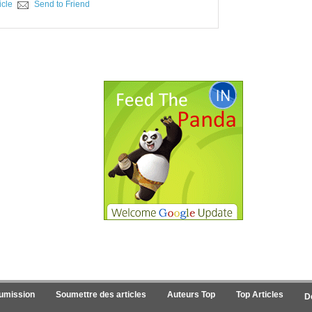
icle
Send to Friend
oumission
Soumettre des articles
Auteurs Top
Top Articles
D