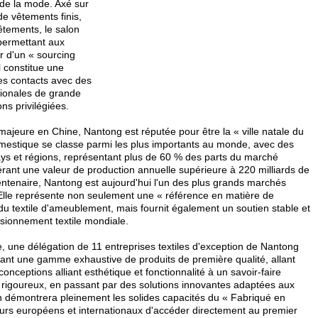
 de la mode. Axé sur
de vêtements finis,
êtements, le salon
 permettant aux
r d'un « sourcing
l constitue une
es contacts avec des
tionales de grande
ns privilégiées.
e majeure en Chine, Nantong est réputée pour être la « ville natale du
e domestique se classe parmi les plus importants au monde, avec des
ays et régions, représentant plus de 60 % des parts du marché
rant une valeur de production annuelle supérieure à 220 milliards de
entenaire, Nantong est aujourd'hui l'un des plus grands marchés
Elle représente non seulement une « référence en matière de
 du textile d'ameublement, mais fournit également un soutien stable et
isionnement textile mondiale.
, une délégation de 11 entreprises textiles d'exception de Nantong
ntant une gamme exhaustive de produits de première qualité, allant
nceptions alliant esthétique et fonctionnalité à un savoir-faire
é rigoureux, en passant par des solutions innovantes adaptées aux
on démontrera pleinement les solides capacités du « Fabriqué en
urs européens et internationaux d'accéder directement au premier