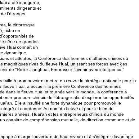
Huai a été inaugurée,
éminents dirigeants et
de l’étranger.
res, le pittoresque
é, riche en
d'opportunités de
ne série de grandes
euve Huai connaît un
nce dynamique.
sions et attentes, la Conférence des hommes d'affaires chinois du
es magnifiques rives du fleuve Huai, unissant ses forces avec des
enir de "Relier Jianghuai, Embrasser l'avenir avec intelligence."
e ville à promouvoir et mettre en œuvre la stratégie nationale pour la
 fleuve Huai, a accueilli la première Conférence des hommes
crée dans le fleuve Huai et tournée vers le monde, la conférence a
et entrepreneurs chinois de l'étranger afin d'explorer les opportunités
ai’an. Elle a insufflé une forte dynamique pour promouvoir le
ntégré et coordonné. Au nom du fleuve et pour le bien du
rnières années, Huai’an et les entrepreneurs chinois du monde
re un chapitre de compréhension mutuelle, de direction commune et de
engage à élargir l'ouverture de haut niveau et à s'intégrer davantage