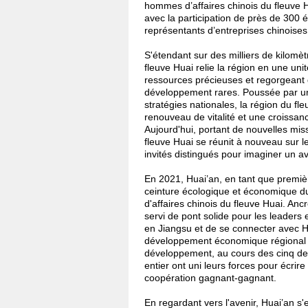
hommes d’affaires chinois du fleuve 
avec la participation de près de 300 
représentants d’entreprises chinoises 
S'étendant sur des milliers de kilomèt
fleuve Huai relie la région en une unit
ressources précieuses et regorgeant 
développement rares. Poussée par u
stratégies nationales, la région du fl
renouveau de vitalité et une croissa
Aujourd'hui, portant de nouvelles mis
fleuve Huai se réunit à nouveau sur l
invités distingués pour imaginer un av
En 2021, Huai’an, en tant que premièr
ceinture écologique et économique du
d'affaires chinois du fleuve Huai. An
servi de pont solide pour les leaders 
en Jiangsu et de se connecter avec Hu
développement économique régional i
développement, au cours des cinq de
entier ont uni leurs forces pour écri
coopération gagnant-gagnant.
En regardant vers l'avenir, Huai’an s'