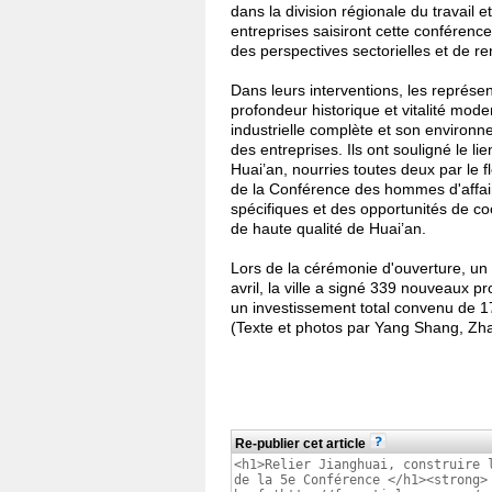
dans la division régionale du travail e
entreprises saisiront cette conféren
des perspectives sectorielles et de re
Dans leurs interventions, les représen
profondeur historique et vitalité mo
industrielle complète et son environ
des entreprises. Ils ont souligné le li
Huai’an, nourries toutes deux par le f
de la Conférence des hommes d'affaire
spécifiques et des opportunités de c
de haute qualité de Huai’an.
Lors de la cérémonie d'ouverture, un 
avril, la ville a signé 339 nouveaux p
un investissement total convenu de 17
(Texte et photos par Yang Shang, Zha
Re-publier cet article