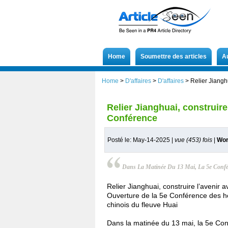
Home
Soumettre des articles
A
Home
>
D'affaires
>
D'affaires
>
Relier Jiangh
Relier Jianghuai, construire
Conférence
Posté le: May-14-2025 |
vue (453) fois
|
Wor
Dans La Matinée Du 13 Mai, La 5e Confé
Relier Jianghuai, construire l’avenir a
Ouverture de la 5e Conférence des h
chinois du fleuve Huai
Dans la matinée du 13 mai, la 5e Co