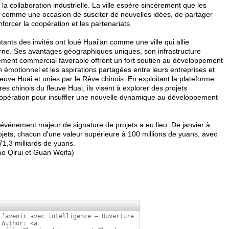
t la collaboration industrielle. La ville espère sincèrement que les
ce comme une occasion de susciter de nouvelles idées, de partager
nforcer la coopération et les partenariats.
tants des invités ont loué Huai’an comme une ville qui allie
derne. Ses avantages géographiques uniques, son infrastructure
nement commercial favorable offrent un fort soutien au développement
en émotionnel et les aspirations partagées entre leurs entreprises et
leuve Huai et unies par le Rêve chinois. En exploitant la plateforme
s chinois du fleuve Huai, ils visent à explorer des projets
oopération pour insuffler une nouvelle dynamique au développement
événement majeur de signature de projets a eu lieu. De janvier à
rojets, chacun d'une valeur supérieure à 100 millions de yuans, avec
1,3 milliards de yuans.
o Qirui et Guan Weifa)