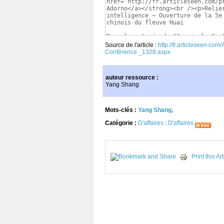
Source de l'article :
http://fr.articleseen.com
Conférence _1328.aspx
auteur ressource :
Yang Shang
Mots-clés :
Yang Shang
,
Catégorie :
D'affaires
:
D'affaires
Print this Art