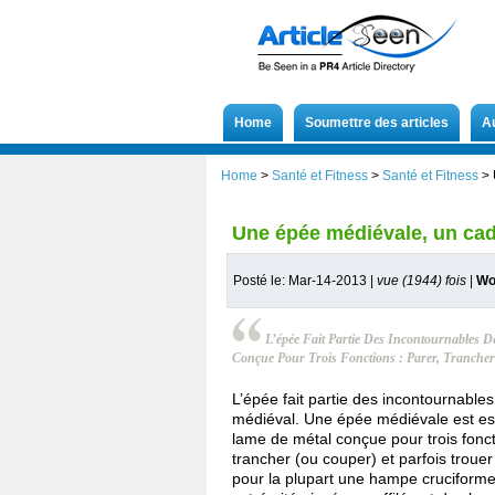
Home
Soumettre des articles
A
Home
>
Santé et Fitness
>
Santé et Fitness
>
Une épée médiévale, un cade
Posté le: Mar-14-2013 |
vue (1944) fois
|
Wo
L’épée Fait Partie Des Incontournables 
Conçue Pour Trois Fonctions : Parer, Trancher
L’épée fait partie des incontournable
médiéval. Une épée médiévale est es
lame de métal conçue pour trois fonct
trancher (ou couper) et parfois trouer
pour la plupart une hampe cruciforme 