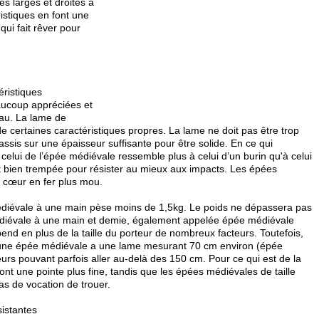
es larges et droites à
istiques en font une
qui fait rêver pour
ristiques
eaucoup appréciées et
eau. La lame de
 certaines caractéristiques propres. La lame ne doit pas être trop
 assis sur une épaisseur suffisante pour être solide. En ce qui
e celui de l’épée médiévale ressemble plus à celui d’un burin qu'à celui
 bien trempée pour résister au mieux aux impacts. Les épées
 cœur en fer plus mou.
diévale à une main pèse moins de 1,5kg. Le poids ne dépassera pas
 médiévale à une main et demie, également appelée épée médiévale
pend en plus de la taille du porteur de nombreux facteurs. Toutefois,
u’une épée médiévale a une lame mesurant 70 cm environ (épée
rs pouvant parfois aller au-delà des 150 cm. Pour ce qui est de la
ont une pointe plus fine, tandis que les épées médiévales de taille
pas de vocation de trouer.
sistantes