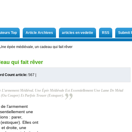
uteurs Top
Article Archives
articles en vedette
RSS
Submit 
Une épée médiévale, un cadeau qui fait rêver
au qui fait rêver
rd Count article:
567
|
De L’armement Médiéval. Une Épée Médiévale Est Essentiellement Une Lame De Métal
 (ou Couper) Et Parfois Trouer (estoquer).
s de l’armement
sentiellement une
ions : parer,
 (estoquer). Elles ont
et droite, une