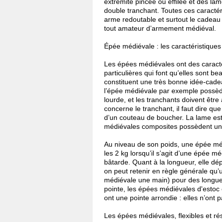
extrémité pincée ou effilée et des lam
double tranchant. Toutes ces caractér
arme redoutable et surtout le cadeau 
tout amateur d’armement médiéval.
Épée médiévale : les caractéristiques
Les épées médiévales ont des caracté
particulières qui font qu’elles sont b
constituent une très bonne idée-cad
l’épée médiévale par exemple possède
lourde, et les tranchants doivent être
concerne le tranchant, il faut dire qu
d’un couteau de boucher. La lame est
médiévales composites possèdent un
Au niveau de son poids, une épée mé
les 2 kg lorsqu’il s’agit d’une épée
bâtarde. Quant à la longueur, elle dé
on peut retenir en règle générale q
médiévale une main) pour des longueu
pointe, les épées médiévales d'estoc 
ont une pointe arrondie : elles n’ont 
Les épées médiévales, flexibles et ré