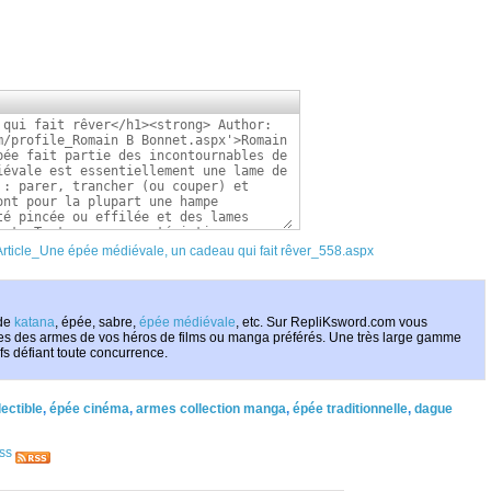
m/Article_Une épée médiévale, un cadeau qui fait rêver_558.aspx
 de
katana
, épée, sabre,
épée médiévale
, etc. Sur RepliKsword.com vous
tives des armes de vos héros de films ou manga préférés. Une très large gamme
ifs défiant toute concurrence.
lectible
,
épée cinéma
,
armes collection manga
,
épée traditionnelle
,
dague
ess