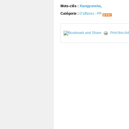
Mots-clés :
Xiangyunsha
,
Catégorie :
D'affaires
:
PR
Print this Art