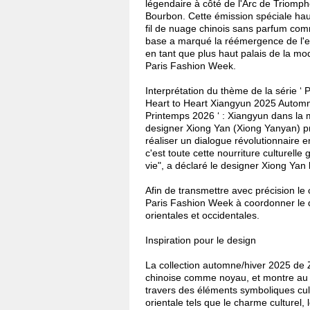
légendaire à côté de l'Arc de Triomph
Bourbon. Cette émission spéciale ha
fil de nuage chinois sans parfum co
base a marqué la réémergence de l'es
en tant que plus haut palais de la m
Paris Fashion Week.
Interprétation du thème de la série ‘
Heart to Heart Xiangyun 2025 Automn
Printemps 2026 ‘ : Xiangyun dans la m
designer Xiong Yan (Xiong Yanyan) p
réaliser un dialogue révolutionnaire e
c'est toute cette nourriture culturelle 
vie", a déclaré le designer Xiong Yan 
Afin de transmettre avec précision le c
Paris Fashion Week à coordonner le dé
orientales et occidentales.
Inspiration pour le design
La collection automne/hiver 2025 de Z
chinoise comme noyau, et montre au m
travers des éléments symboliques cul
orientale tels que le charme culturel, 