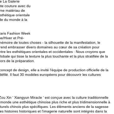
e La Galerie
ute couture avec du
mme matériau de
thétique orientale
ode du monde à la
 Paris Fashion Week
e/Hiver et Pré-
émoire de toutes choses - la silhouette de la manifestation, le
rend embrasser divers domaines au cœur de sa création pour
ntre les esthétiques orientales et occidentales : Nous croyons que
globale qui tisse la texture la plus touchante et la plus stratifiée de la
lors de la préparation.
oncept de design, elle a invité l'équipe de production officielle de la
filé. Il faut 30 modèles européens pour découvrir les cultures
ou Xin ‘ Xiangyun Miracle ‘ est conçue avec la culture traditionnelle
onde une esthétique chinoise plus riche et plus tridimensionnelle à
turels chinois plus spécifiques. Les éléments anciens de la sagesse
les histoires historiques et l'imagerie naturelle sont intégrés dans la