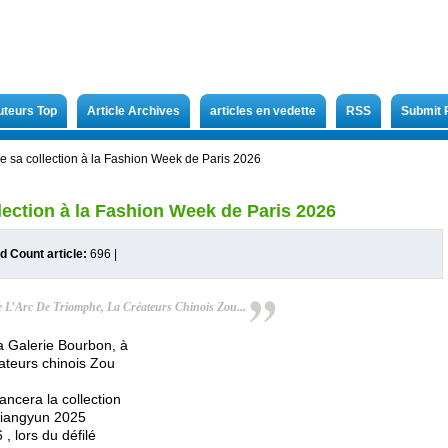
uteurs Top
Article Archives
articles en vedette
RSS
Submit 
 sa collection à la Fashion Week de Paris 2026
lection à la Fashion Week de Paris 2026
d Count article:
696
|
 L’Arc De Triomphe, La Créateurs Chinois Zou...
a Galerie Bourbon, à
ateurs chinois Zou
era la collection
Xiangyun 2025
 lors du défilé