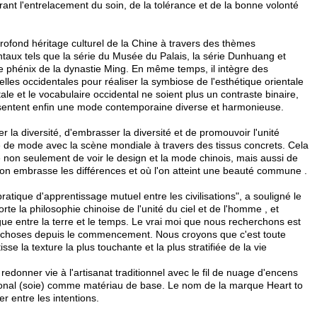
nt l'entrelacement du soin, de la tolérance et de la bonne volonté
rofond héritage culturel de la Chine à travers des thèmes
ntaux tels que la série du Musée du Palais, la série Dunhuang et
 phénix de la dynastie Ming. En même temps, il intègre des
les occidentales pour réaliser la symbiose de l'esthétique orientale
tale et le vocabulaire occidental ne soient plus un contraste binaire,
ésentent enfin une mode contemporaine diverse et harmonieuse.
 la diversité, d'embrasser la diversité et de promouvoir l'unité
 de mode avec la scène mondiale à travers des tissus concrets. Cela
e non seulement de voir le design et la mode chinois, mais aussi de
on embrasse les différences et où l'on atteint une beauté commune .
atique d'apprentissage mutuel entre les civilisations", a souligné le
rte la philosophie chinoise de l'unité du ciel et de l'homme , et
gue entre la terre et le temps. Le vrai moi que nous recherchons est
 choses depuis le commencement. Nous croyons que c'est toute
isse la texture la plus touchante et la plus stratifiée de la vie
donner vie à l'artisanat traditionnel avec le fil de nuage d'encens
tional (soie) comme matériau de base. Le nom de la marque Heart to
r entre les intentions.