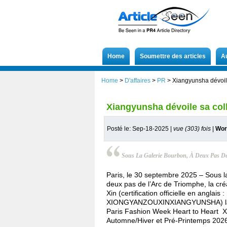
Home
Soumettre des articles
A
Home
>
D'affaires
>
PR
>
Xiangyunsha dévoile
Xiangyunsha dévoile sa col
Posté le: Sep-18-2025 |
vue (303) fois
|
Wor
Sous La Galerie Bourbon, À Deux Pas De
Paris, le 30 septembre 2025 – Sous l
deux pas de l’Arc de Triomphe, la cré
Xin (certification officielle en anglais :
XIONGYANZOUXINXIANGYUNSHA) lanc
Paris Fashion Week Heart to Heart 
Automne/Hiver et Pré-Printemps 2026 ,