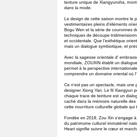
texture unique de Xiangyunsha, montra
dans la mode.
Le design de cette saison montre le p
vestimentaires pleins d'éléments orie
Bogu Wen et la série de couronnes de
techniques de découpe tridimensionnel
et occidentale. Que l'esthétique orien
mais un dialogue symbiotique, et pr
Avec la sagesse orientale d' embrasser
mondiale, ZOUXIN établit un dialogue
permet à la perspective international
comprendre un domaine oriental où l'
Ce n'est pas un spectacle, mais une pr
designer Xiong Yan. Le fil Xiangyun po
chaque trace de teinture est un dialo
caché dans la mémoire naturelle des
cette nourriture culturelle globale qui t
Fondée en 2018, Zou Xin s'engage à re
du patrimoine culturel immatériel na
Heart signifie suivre le cœur et marche