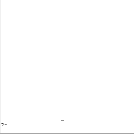
--
%>