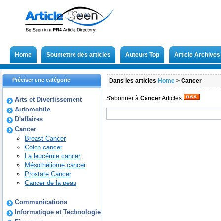
Home
Soumettre des articles
Auteurs Top
Article Archives
Préciser une catégorie
Dans les articles
Home
>
Cancer
S'abonner à
Cancer
Articles
Arts et Divertissement
Automobile
D'affaires
Cancer
Breast Cancer
Colon cancer
La leucémie cancer
Mésothéliome cancer
Prostate Cancer
Cancer de la peau
Communications
Informatique et Technologie