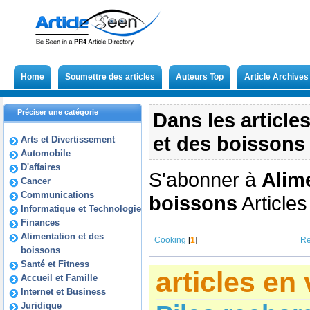
Home
Soumettre des articles
Auteurs Top
Article Archives
Préciser une catégorie
Dans les article
et des boissons
Arts et Divertissement
Automobile
D'affaires
S'abonner à
Alim
Cancer
Communications
boissons
Article
Informatique et Technologie
Finances
Alimentation et des
Cooking
[
1
]
Re
boissons
Santé et Fitness
articles en
Accueil et Famille
Internet et Business
Juridique