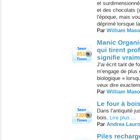
et surdimensionnés
et des chocolats (
l'époque, mais vou
déprimé lorsque l
Par
William Mas
Manic Organi
qui tirent pr
851
signifie vrai
J'ai écrit tant de 
m'engage de plus 
biologique » lorsq
veux dire exacteme
Par
William Mas
Le four à bois
Dans l'antiquitè j
3309
bois.
Lire plus ...
Par
Andrea Laur
Piles rechar