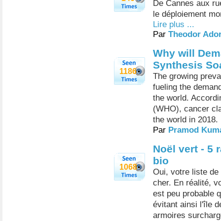
De Cannes aux rue
le déploiement mo
Lire plus ...
Par
Theodor Ado
Why will Dem
Synthesis Soa
1186
The growing preval
fueling the deman
the world. Accordi
(WHO), cancer clai
the world in 2018.
Par
Pramod Kum
Noël vert - 5 
bio
1068
Oui, votre liste d
cher. En réalité, 
est peu probable 
évitant ainsi l'îl
armoires surcharg