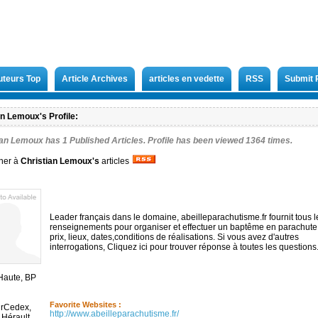
uteurs Top
Article Archives
articles en vedette
RSS
Submit 
an Lemoux's Profile:
ian Lemoux has
1
Published Articles. Profile has been viewed 1364 times.
ner à
Christian Lemoux
's
articles
Leader français dans le domaine, abeilleparachutisme.fr fournit tous l
renseignements pour organiser et effectuer un baptême en parachute 
prix, lieux, dates,conditions de réalisations. Si vous avez d'autres
interrogations, Cliquez ici pour trouver réponse à toutes les questions
Haute, BP
Favorite Websites :
urCedex,
http://www.abeilleparachutisme.fr/
 Hérault