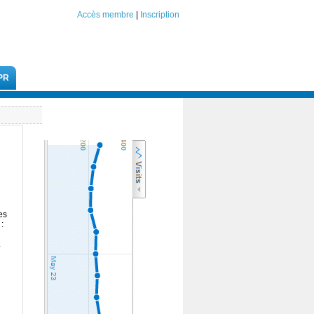
Accès membre
|
Inscription
PR
es
:
.