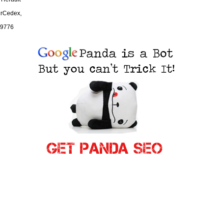
urCedex,
9776