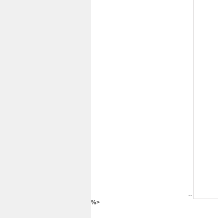
--
%>