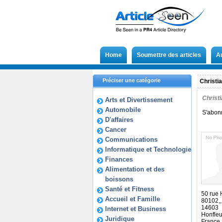
Home
Soumettre des articles
A
Préciser une catégorie
Christi
Christ
Arts et Divertissement
Automobile
S'abon
D'affaires
Cancer
Communications
Informatique et Technologie
Finances
Alimentation et des
boissons
Santé et Fitness
50 rue 
Accueil et Famille
80102,,
14603
Internet et Business
Honfle
Juridique
France,