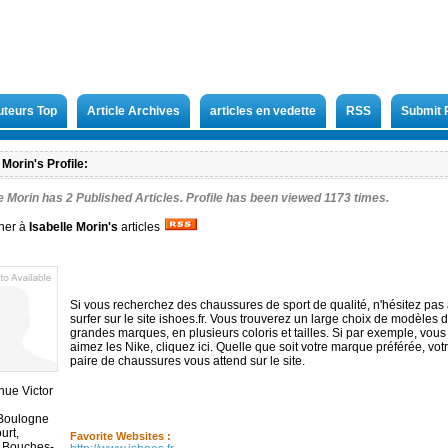
uteurs Top
Article Archives
articles en vedette
RSS
Submit 
 Morin's Profile:
le Morin has
2
Published Articles. Profile has been viewed 1173 times.
ner à
Isabelle Morin
's
articles
Si vous recherchez des chaussures de sport de qualité, n'hésitez pas
surfer sur le site ishoes.fr. Vous trouverez un large choix de modèles 
grandes marques, en plusieurs coloris et tailles. Si par exemple, vous
aimez les Nike, cliquez ici. Quelle que soit votre marque préférée, vot
paire de chaussures vous attend sur le site.
nue Victor
Boulogne
urt,
Favorite Websites :
 Bouches-