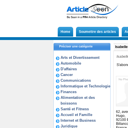
Home
Soumettre des articles
A
Préciser une catégorie
Isabelle
Isabel
Arts et Divertissement
Automobile
S'abon
D'affaires
Cancer
Communications
Informatique et Technologie
Finances
Alimentation et des
boissons
Santé et Fitness
62, ave
Accueil et Famille
Hugo,
92100 
Internet et Business
Billanco
Juridique
France,