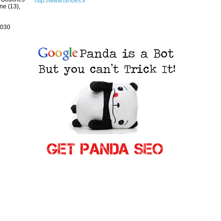
http://www.ishoes.fr
e (13),
030