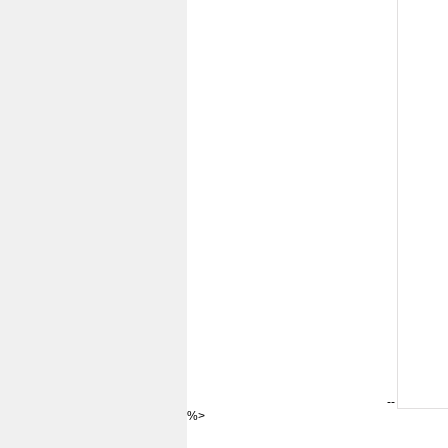
--
%>