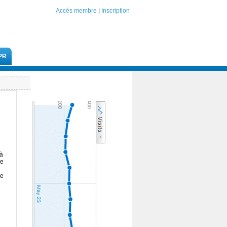
Accès membre
|
Inscription
PR
 à
de
re