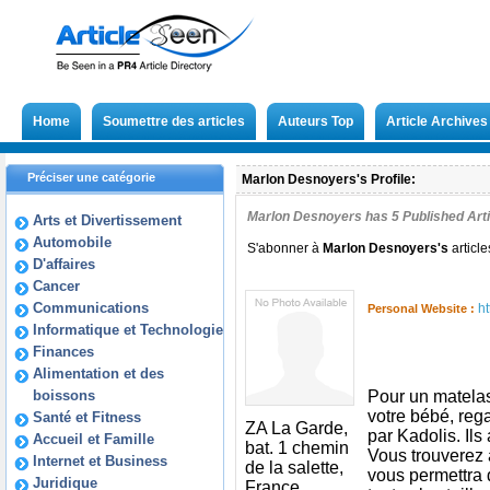
Home
Soumettre des articles
Auteurs Top
Article Archives
Préciser une catégorie
Marlon Desnoyers's Profile:
Marlon Desnoyers has
5
Published Arti
Arts et Divertissement
Automobile
S'abonner à
Marlon Desnoyers
's
articl
D'affaires
Cancer
Communications
h
Personal Website :
Informatique et Technologie
Finances
Alimentation et des
boissons
Pour un matelas
votre bébé, reg
Santé et Fitness
ZA La Garde,
par Kadolis. Ils
Accueil et Famille
bat. 1 chemin
Vous trouverez 
Internet et Business
de la salette,
vous permettra 
Juridique
France,