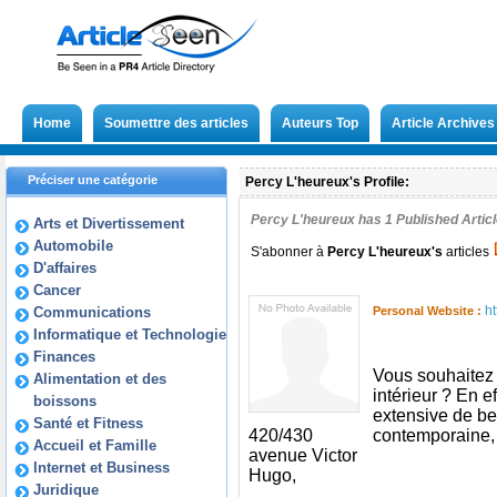
Home
Soumettre des articles
Auteurs Top
Article Archives
Préciser une catégorie
Percy L'heureux's Profile:
Percy L'heureux has
1
Published Articl
Arts et Divertissement
Automobile
S'abonner à
Percy L'heureux
's
articles
D'affaires
Cancer
h
Communications
Personal Website :
Informatique et Technologie
Finances
Vous souhaitez 
Alimentation et des
intérieur ? En e
boissons
extensive de be
Santé et Fitness
420/430
contemporaine,
Accueil et Famille
avenue Victor
Internet et Business
Hugo,
Juridique
,