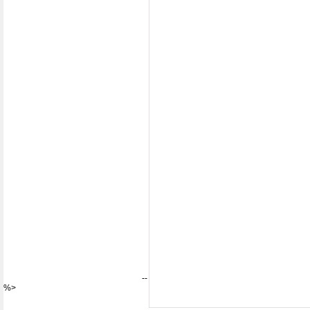
--
%>