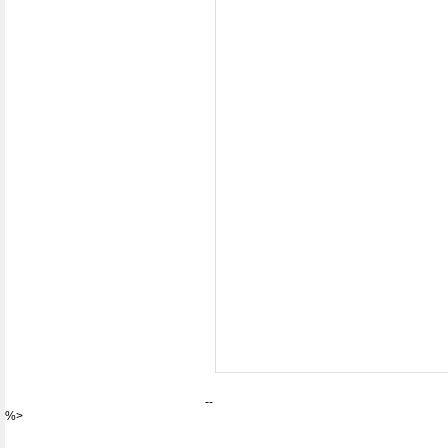
--
%>