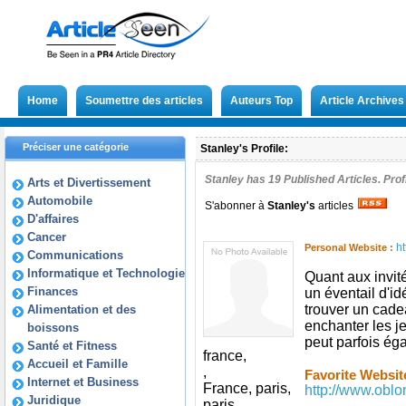
Home
Soumettre des articles
Auteurs Top
Article Archives
Préciser une catégorie
Stanley's Profile:
Stanley has
19
Published Articles. Pro
Arts et Divertissement
Automobile
S'abonner à
Stanley
's
articles
D'affaires
Cancer
h
Personal Website :
Communications
Informatique et Technologie
Quant aux invit
Finances
un éventail d'id
trouver un cade
Alimentation et des
enchanter les 
boissons
peut parfois éga
Santé et Fitness
france,
Accueil et Famille
,
Favorite Websit
Internet et Business
France, paris,
http://www.oblo
Juridique
paris,