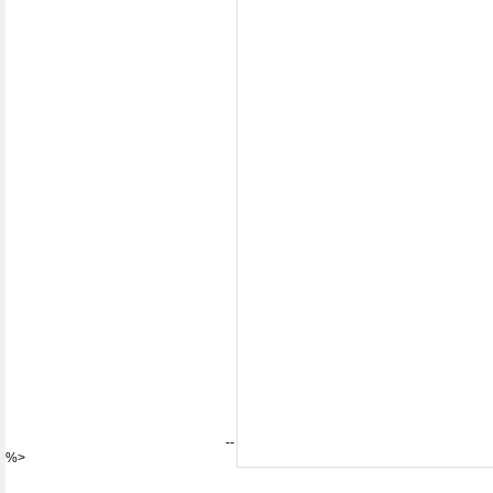
--
%>