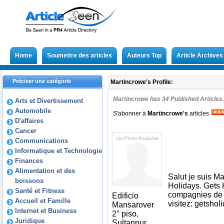
Home
Soumettre des articles
Auteurs Top
Article Archives
Préciser une catégorie
Martincrowe's Profile:
Martincrowe has
34
Published Articles.
Arts et Divertissement
Automobile
S'abonner à
Martincrowe
's
articles
D'affaires
Cancer
Communications
Informatique et Technologie
Finances
Alimentation et des
Salut je suis Ma
boissons
Holidays. Gets 
Santé et Fitness
compagnies de v
Edificio
Accueil et Famille
visitez: getsholi
Mansarover
Internet et Business
2° piso,
Juridique
Sultanpur,