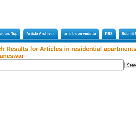
uteurs Top
Article Archives
articles en vedette
RSS
Submit 
h Results for Articles in residential apartments
aneswar