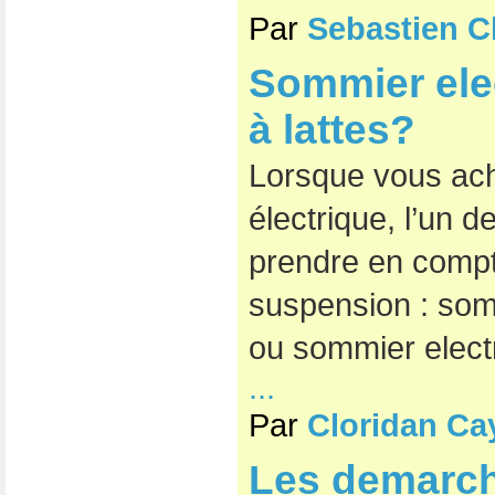
Par
Sebastien C
Sommier elec
à lattes?
Lorsque vous ac
électrique, l’un d
prendre en compte
suspension : somm
ou sommier electr
...
Par
Cloridan Ca
Les demarc