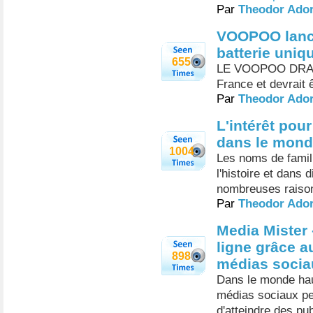
Par
Theodor Ado
VOOPOO lanc
batterie uni
655
LE VOOPOO DRAG M
France et devrait 
Par
Theodor Ado
L'intérêt pou
dans le mond
1004
Les noms de famil
l'histoire et dans
nombreuses raisons
Par
Theodor Ado
Media Mister 
ligne grâce a
898
médias socia
Dans le monde hau
médias sociaux pe
d'atteindre des pu