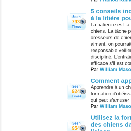
5 conseils in
à la litière p
793
La patience est la 
chiens. La tâche p
dresseurs de chie
aimant, on pourrai
responsable veille
discipliné. L'entraî
efficace s'il est 
Par
William Mas
Comment appr
Apprendre à un chi
924
formation d'obéis
qui peut s'amuser 
Par
William Mas
Utilisez la f
des chiens d
954