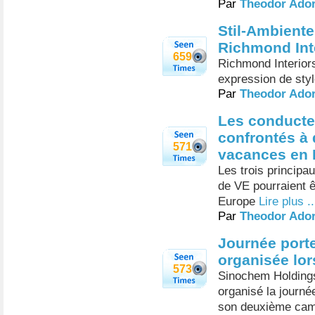
Par
Theodor Ado
Stil-Ambiente.
Richmond Int
659
Richmond Interiors
expression de style
Par
Theodor Ado
Les conducteu
confrontés à
571
vacances en 
Les trois principa
de VE pourraient 
Europe
Lire plus ..
Par
Theodor Ado
Journée port
organisée lor
573
Sinochem Holdings
organisé la journé
son deuxième camp 