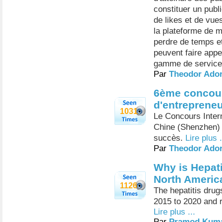
constituer un publ
de likes et de vues
la plateforme de 
perdre de temps et
peuvent faire appe
gamme de service
Par
Theodor Ado
6ème concours
d'entrepreneur
1031
Le Concours Intern
Chine (Shenzhen) 
succès.
Lire plus .
Par
Theodor Ado
Why is Hepat
North Americ
1126
The hepatitis dru
2015 to 2020 and r
Lire plus ...
Par
Pramod Kum