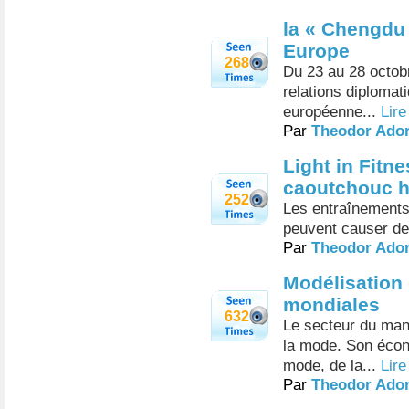
la « Chengdu
Europe
268
Du 23 au 28 octobr
relations diplomat
européenne...
Lire
Par
Theodor Ado
Light in Fitn
caoutchouc h
252
Les entraînements i
peuvent causer de
Par
Theodor Ado
Modélisation
mondiales
632
Le secteur du man
la mode. Son écon
mode, de la...
Lire
Par
Theodor Ado