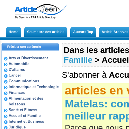
Home
Soumettre des articles
Auteurs Top
Article Archives
Préciser une catégorie
Dans les article
Famille
>
Accuei
Arts et Divertissement
Automobile
D'affaires
S'abonner à
Accue
Cancer
Communications
articles en
Informatique et Technologie
Finances
Alimentation et des
Matelas: co
boissons
Santé et Fitness
meilleur rapp
Accueil et Famille
Internet et Business
Parce que nous p
Juridique