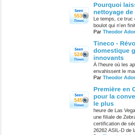
Pourquoi lais
nettoyage de
553
Le temps, ce truc q
boulot qui n’en fini
Par
Theodor Ado
Tineco - Révo
domestique g
524
innovants
À l'heure où les a
envahissent le mar
Par
Theodor Ado
Première en 
pour la conve
545
le plus
heure de Las Vega
une filiale de Zeb
certification de sé
26262 ASIL-D de la