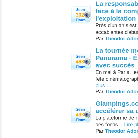
La responsabi
face à la com
302
l'exploitation
Près d'un an s'es
accablantes d'abus
Par
Theodor Ado
La tournée m
Panorama · Ét
468
avec succès
En mai à Paris, le
fête cinématographi
plus ...
Par
Theodor Ado
Glampings.co
accélérer sa 
493
La plateforme de 
des fonds...
Lire p
Par
Theodor Ado