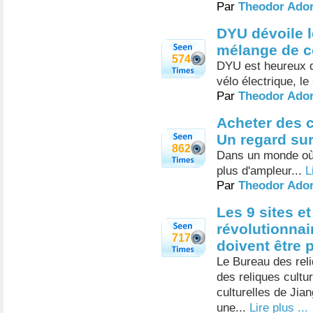
Par
Theodor Ado
DYU dévoile l
mélange de c
574
DYU est heureux d
vélo électrique, l
Par
Theodor Ado
Acheter des c
Un regard sur
862
Dans un monde où 
plus d'ampleur...
L
Par
Theodor Ado
Les 9 sites et
révolutionnai
717
doivent être 
Le Bureau des reli
des reliques cultu
culturelles de Ji
une...
Lire plus ...