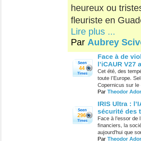
heureux ou triste
fleuriste en Guad
Lire plus ...
Par
Aubrey Scive
Face à de vio
l’iCAUR V27 a
44
Cet été, des tempé
toute l’Europe. Sel
Copernicus sur le
Par
Theodor Ado
IRIS Ultra : l
sécurité des 
296
Face à l'essor de l
financiers, la soc
aujourd'hui que so
Par
Theodor Ado